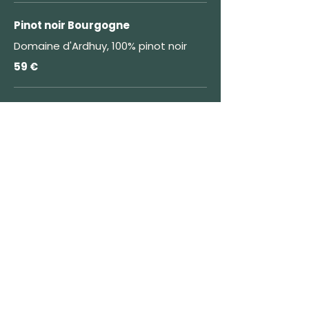
Pinot noir Bourgogne
Domaine d'Ardhuy, 100% pinot noir
59 €
Saint Joseph AOP - Le Passage
Domaine Ogier, 100% syrah
89 €
Vins rouges du
Monde
La Estacada 12 Meses