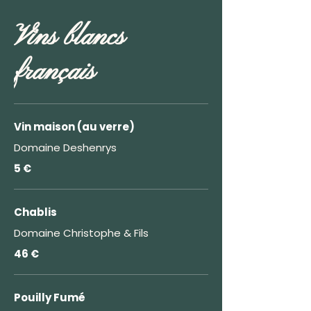
Vins blancs
français
Vin maison (au verre)
Domaine Deshenrys
5 €
Chablis
Domaine Christophe & Fils
46 €
Pouilly Fumé